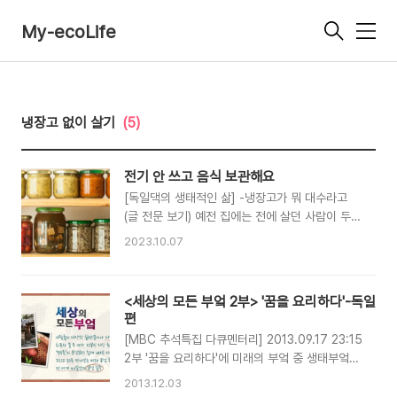
My-ecoLife
메
뉴
냉장고 없이 살기
(5)
전기 안 쓰고 음식 보관해요
[독일댁의 생태적인 삶] -냉장고가 뭐 대수라고
(글 전문 보기) 예전 집에는 전에 살던 사람이 두고
간 한 칸짜리 미니 냉장고가 있었다. 그러나 3년간
2023.10.07
이 냉장고는 가동된 적이 없다. 결국 이 냉장고를
다른 사람에게 넘기며 나는 ‘선진 부엌 문명을 향
한 끈질긴 집착’도 함께 버렸다. 여름이라도 집 안
<세상의 모든 부엌 2부> '꿈을 요리하다'-독일
서늘한 곳을 활용하거나 병조림하는 방법으로 음
편
식을 잘 보관할 수 있다. 글 _ 사진 김미수 서늘한
[MBC 추석특집 다큐멘터리] 2013.09.17 23:15
공간만 있으면 충분해 내가 독일로 온 2005년,
2부 '꿈을 요리하다'에 미래의 부엌 중 생태부엌의
남편도 그때까지 살던 학생 공동 주거지를 벗어나
한 예로 저희 집이 소개되었습니다. 건강한 독일식
우리 부부는 우리 둘만의 셋집에 살게 됐다. 그래
2013.12.03
비건 채식요리와 저희집 식품 냉장고나 마찬가지