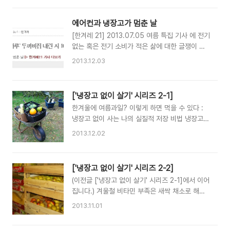
서 집에 어떤 가전을 두고 살아갈지 모든 결정을
인 켈러-지하 저장고의 모습, 막 놓아 기르는 야생
오롯이 우리 손으로 하게 됐는데, 남편이 냉장고
의 텃밭 모습 등이 카메라에 담겨졌습니다. 다음은
에어컨과 냉장고가 멈춘 날
없이 살아 보자고 대뜸 제안했다. 당시 냉장고를
MBC 홈페이지에 소개된 요약글입니다. ▶ 독일,
문명화된 부엌의 대..
[한겨레 21] 2013.07.05 여름 특집 기사 에 전기
‘에너지 제로’를 꿈꾸는 친환경 부엌 녹색산업의
없는 혹은 전기 소비가 적은 삶에 대한 글쟁이 짧
선두주자 독일. 독일에는 마을 전체가 에너지를 절
은 인터뷰가 실렸습니다. 자연농을 하시는 글쟁이
2013.12.03
약하고, 생태적인 삶을 지향하는 친환경 공동체가
지인, 최성현 선생의 인터뷰도 실렸는데, 짧은 인
곳곳에 있다. 심지어 에너지 소비를 줄이는 것도
터뷰 중에도 '빌딩을 부수고 나무를 심자'는 자연
모자라 ‘냉장고 없이 살기’를 선언한 가정도 있는
주의적인 삶의 철학을 엿볼 수 있어 재미납니다.
['냉장고 없이 살기' 시리즈 2-1]
데, 바로 한국인 미수 씨와 다니엘 부부가 그 주인
다음은 한겨레 21에 실린 기사를 발췌한 내용입니
공이다. 독일식 지하 냉장고 ‘켈러’와 직접 만든 수
한겨울에 여름과일? 이렇게 하면 먹을 수 있다 :
다. ▶ 우리의 하루가 덜 반짝이겠지만, 더 건강하
십 가지 병..
냉장고 없이 사는 나의 실질적 저장 비법 냉장고
게 지속될 수 있는 방법을 찾아서 “도시에서 전기
없이 살기란 주제로 처음 글을 쓸 때도 미루고 미
없는 삶이 가능할까요?” 강원도 홍천에 사는 번역
2013.12.02
루다가 마무리 지었던 게 2010년 3월이었다. 그
가 최성현씨에게 물었다. 최씨는 부모님이 계시는
런데 이 글을 보고 작년부턴가 한국의 언론 매체
홍천으로 옮겨오기 전 20년 동안 충북 제천 천등
몇 곳에서 내게 연락을 해 왔다. 심지어 올여름엔
산에 살면서 TV와 냉장고 없이 지냈다. “서울에
['냉장고 없이 살기' 시리즈 2-2]
MBC 다큐멘터리 촬영팀이 우리 집을 방문 하기
있는 빌딩을 부수고 나무를 심으면 되지요.” 틀린
(이전글 ['냉장고 없이 살기' 시리즈 2-1]에서 이어
도 했다. '아니, 몇 년 전에 쓴 글 하나로 너무 우려
이야기는 아니다...
집니다.) 겨울철 비타민 부족은 새싹 채소로 해결
먹는 거 아니야?'라는 생각이 살짝 들기도 했지만,
하자 : 가을걷이 저장과 생태적인 싱싱한 겨울 채
한국에서 생태적인 삶, 에너지를 적게 소비하는 생
2013.11.01
소의 비법 가을걷이 보관 요령 - 생과일과 생채소
활에 대한 관심이 많이 높아진 이유 때문이겠거니
저장하기 할레(Halle an der Saale)로 이사 오고
생각하기로 하자, 새삼 기사를 쓴 보람이 느껴졌