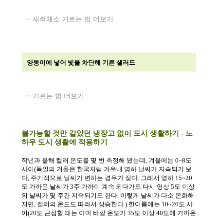
새싹채소 기르는 법 더보기
양동이에 넣어 빛을 차단해 기른 샐러드
기르는 법 더보기
불가능할 것만 같았던 냉장고 없이 도시 생활하기
-
노
하우 도시 생활에 적용하기
작년과 올해 켈러 온도를 몇 번 측정해 봤는데
,
겨울에는
0~8
도
사이
(
독일의 겨울은 한국처럼 겨우내 영하 날씨가 지속되기 보
다
,
주기적으로 날씨가 변하는 경우가 잦다
.
그래서 영하
15~20
도 가까운 날씨가
3
주 가까이 계속 되다가도 다시 영상
5
도 이상
의 날씨가 몇 주간 지속되기도 한다
.
이렇게 날씨가 다소 온화해
지면
,
켈러의 온도도 따라서 상승한다
.)
한여름에는
10~20
도 사
이
(20
도 근접할 때는 아마 바깥 온도가
35
도 이상
40
도에 가까운