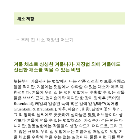
채소 저장
우리 집 채소 저장법 더보기
겨울 채소로 싱싱한 겨울나기
-
저장법 외에 겨울에도
신선한 채소를 먹을 수 있는 비법
늦봄부터 가을까지는 텃밭에서 나는 각종 신선한 허브들과 채소
들을 먹지만
,
겨울에는 텃밭에서 수확할 수 있는 채소가 매우 제
한적이다
.
겨울에 우리 집 눈 덮인 텃밭에서 수확할 수 있는 작물
들은 색색의 근대
,
엄지손가락 마디만 한 장미 양배추
(
독어명
Rosenkohl),
케일의 일종인 녹색 혹은 갈색 잎 양배추
(
독어명
Gruenkohl & Braunkohl),
배추
,
파슬리
,
회향
,
달맞이꽃의 뿌리
,
그 외 영하의 날씨에도 꿋꿋하게 살아남은 몇몇 허브들이다
.
생
각보다 겨울에 먹을 수 있는 텃밭채소의 가짓수가 적은 편은 아
니지만
,
엄동설한에는 작물들의 생장 속도가 더디므로
,
그리 크
지 않은 규모의 우리 집 텃밭에서는 여름처럼 매일같이 텃밭 겨
울 채소를 수확해 먹을 수는 없는 실정이다
.
물론 이런 때를 특히