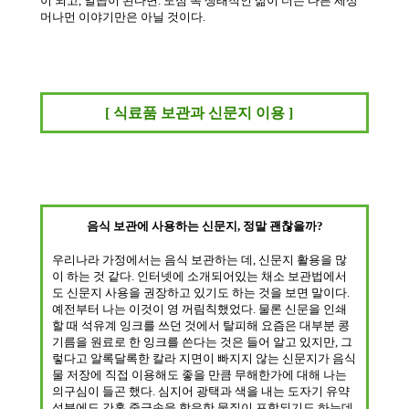
이 되고
,
일곱이 된다면
.
도심 속 생태적인 삶이 더는 다른 세상
머나먼 이야기만은 아닐 것이다
.
[
식료품 보관과 신문지 이용
]
음식 보관에 사용하는 신문지
,
정말 괜찮을까
?
우리나라 가정에서는 음식 보관하는 데
,
신문지 활용을 많
이 하는 것 같다
.
인터넷에 소개되어있는 채소 보관법에서
도 신문지 사용을 권장하고 있기도 하는 것을 보면 말이다
.
예전부터 나는 이것이 영 꺼림칙했었다
.
물론 신문을 인쇄
할 때 석유계 잉크를 쓰던 것에서 탈피해 요즘은 대부분 콩
기름을 원료로 한 잉크를 쓴다는 것은 들어 알고 있지만
,
그
렇다고 알록달록한 칼라 지면이 빠지지 않는 신문지가 음식
물 저장에 직접 이용해도 좋을 만큼 무해한가에 대해 나는
의구심이 들곤 했다
.
심지어 광택과 색을 내는 도자기 유약
성분에도 간혹 중금속을 함유한 물질이 포함되기도 하는데