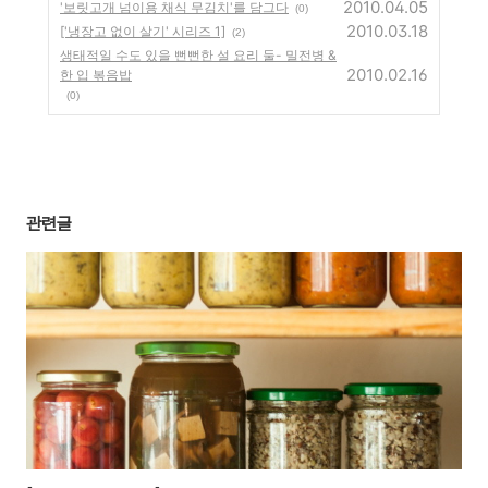
2010.04.05
'보릿고개 넘이용 채식 무김치'를 담그다
(0)
2010.03.18
['냉장고 없이 살기' 시리즈 1]
(2)
생태적일 수도 있을 뻔뻔한 설 요리 둘- 밀전병 &
2010.02.16
한 입 볶음밥
(0)
관련글