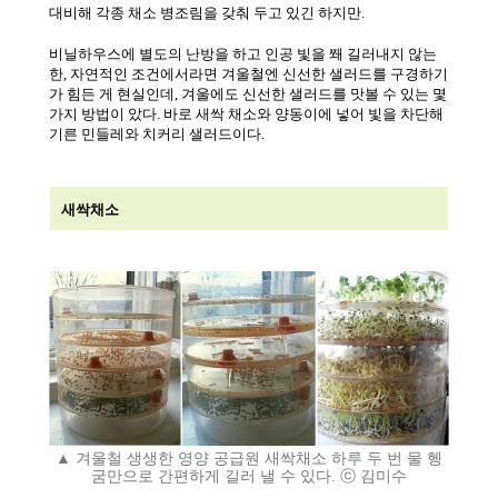
대비해 각종 채소 병조림을 갖춰 두고 있긴 하지만
.
비닐하우스에 별도의 난방을 하고 인공 빛을 쫴 길러내지 않는
한
,
자연적인 조건에서라면 겨울철엔 신선한 샐러드를 구경하기
가 힘든 게 현실인데
,
겨울에도 신선한 샐러드를 맛볼 수 있는 몇
가지 방법이 았다
.
바로 새싹 채소와 양동이에 넣어 빛을 차단해
기른 민들레와 치커리 샐러드이다
.
새싹채소
▲ 겨울철 생생한 영양 공급원 새싹채소 하루 두 번 물 헹
굼만으로 간편하게 길러 낼 수 있다. ⓒ 김미수