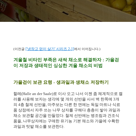
['냉장고 없이 살기' 시리즈 2-1]
(이전글
에서 이어집니다.)
겨울철 비타민 부족은 새싹 채소로 해결하자
:
가을걷
이 저장과 생태적인 싱싱한 겨울 채소의 비법
가을걷이 보관 요령
-
생과일과 생채소 저장하기
할레
(Halle an der Saale)
로 이사 오고 나서 이젠 좀 체계적으로 켈
러를 사용해 보자는 생각에 몇 개의 선반을 사서 벽 한쪽에
3
개
의
4
층 철제 선반을
,
마주보는 다른 한 면에는 독일 마트나 식료
품 상점에서 자주 쓰는 나무 상자를 구해다 층층이 쌓아 과일과
채소 보관할 공간을 만들었다
.
철제 선반에는 병조림과 건조식
품을
,
나무상자에는 구매한 유기농 기본 채소와 가을에 수확한
과일과 텃밭 채소를 보관한다
.