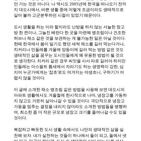
안 가는 것은 아니다
.
나 역시도
2005
년에 한국을 떠나오기 전까
지 대도시에서
,
바쁜 생활 중에 어떻게 조금이라도 생태적으로
살아 볼까 고군분투하던 시절이 있었기 때문이다
.
도시 생활을 하는 이라 할지라도 난방을 하지 않는 서늘한 창고
방 한 켠이나
,
그늘진 베란다 한 곳을 마련해 병조림이나 건조한
허브나 채소 같은 것을 보관하는 게 불가능한 일은 아닐 것이다
.
한때 한국에서 붐이 일기도 했던 새싹 채소를 길러 먹는다거나
,
치커리나 민들레를 겨울에 양동이에 길러 먹는 방법 같은 것도
생태적인 삶을 꿈꾸는 도시인들에게 꽤 유용한 방법이 될 것으
로 생각한다
.
치커리 같은 경우 씨앗을 사서 따로 길러야 하지만
민들레는 아스팔트 틈새에서 자라기도 하는 생명력이 강한
,
심
지어 누군가에게는
'
잡초
'
로도 여겨지는 야생초니
,
구하기가 어
렵지 않을 것이다
.
이 글에 소개한 채소 병조림 같은 방법을 사용해 보면 대도시의
아파트 생활에서도 겨울철에 한시적으로 나마
,
냉장고를 가동하
지 않고도 거뜬히 살아나갈 수 있을 것이다
.
극단적으로 냉장고
가동을 멈추는 결정을 내리지 않더라도 소개한 방법들을 병행하
며
,
최소한 좀 더 작은 규모로 냉장고 크기를 줄여나갈 수도 있을
것이다
.
복잡하고 빠듯한 도시 생활 속에서도 나만의 생태적인 삶을 실
천해 보자
.
내가 실천하는 것들이 하나에서 둘이 되고
,
둘에서 넷