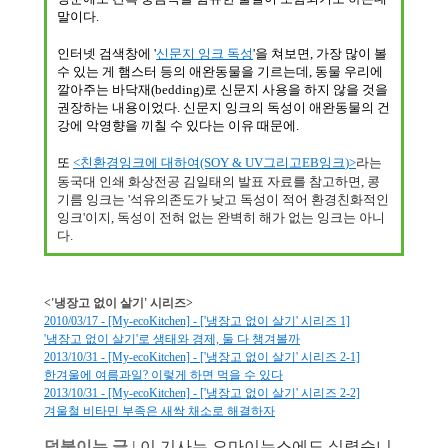
말이다
.
인터넷 검색창에
'
신문지 잉크 독성
'
을 쳐보면
,
가장 많이 볼
수 있는 게 햄스터 등의 애완동물을 기르는데
,
동물 우리에
깔아주는 바닥재
(bedding)
로 신문지 사용을 하지 않을 것을
권장하는 내용이었다
.
신문지 잉크의 독성이 애완동물의 건
강에 악영향을 끼칠 수 있다는 이유 때문에
.
또
<
친환경잉크에 대하여
(SOY & UV
그리고
EB
잉크
)>
라는
동국대 인쇄 화상전공 김일태의 발표 자료를 참고하면
,
콩
기름 잉크는
'
석유의존도가 낮고 독성이 적어 환경친화적인
잉크
'
이지
,
독성이 전혀 없는 완벽히 해가 없는 잉크는 아니
다
.
<
'냉장고 없이 살기' 시리즈
>
2010/03/17 - [My-ecoKitchen] - ['냉장고 없이 살기' 시리즈 1]
'냉장고 없이 살기'로 생태와 경제, 둘 다 챙겨볼까
2013/10/31 - [My-ecoKitchen] - ['냉장고 없이 살기' 시리즈 2-1]
한겨울에 여름과일? 이렇게 하면 먹을 수 있다
2013/10/31 - [My-ecoKitchen] - ['냉장고 없이 살기' 시리즈 2-2]
겨울철 비타민 부족은 새싹 채소로 해결하자
덧붙이는 글 |
이 기사는 오마이뉴스에도 실렸습니