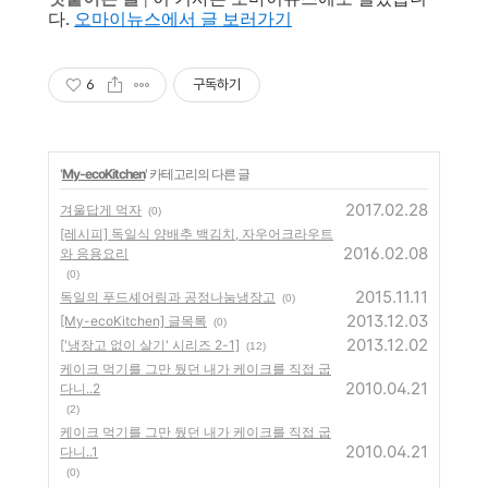
다.
오마이뉴스에서 글 보러가기
6
구독하기
'
My-ecoKitchen
' 카테고리의 다른 글
2017.02.28
겨울답게 먹자
(0)
[레시피] 독일식 양배추 백김치, 자우어크라우트
2016.02.08
와 응용요리
(0)
2015.11.11
독일의 푸드셰어링과 공정나눔냉장고
(0)
2013.12.03
[My-ecoKitchen] 글목록
(0)
2013.12.02
['냉장고 없이 살기' 시리즈 2-1]
(12)
케이크 먹기를 그만 뒀던 내가 케이크를 직접 굽
2010.04.21
다니..2
(2)
케이크 먹기를 그만 뒀던 내가 케이크를 직접 굽
2010.04.21
다니..1
(0)