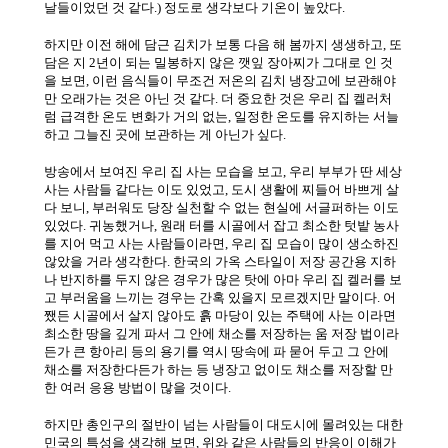
날들이었던 것 같다
.)
정도로 생각보다 기온이 높았다
.
하지만 이전 해에 담근 김치가 보통 다음 해 봄까지 생생하고
,
또
담은 지
2
년이 되는 밀봉하지 않은 깻잎 장아찌가 그대로 인 것
을 보면
,
이런 음식들이 무조건 저온의 김치 냉장고에 보관해야
만 오래가는 것은 아닌 것 같다
.
더 중요한 것은 우리 집 켈러처
럼 급격한 온도 변화가 거의 없는
,
일정한 온도를 유지하는 서늘
하고 그늘진 곳에 보관하는 게 아닌가 싶다
.
방송에서 보여진 우리 집 사는 모습을 보고
,
우리 부부가 딴 세상
사는 사람들 같다는 이도 있었고
,
도시 생활에 찌들어 바쁘게 살
다 보니
,
부러워도 당장 실천할 수 없는 현실에 서글퍼하는 이도
있었다
.
귀농했거나
,
원래 터를 시골에서 잡고 최소한 텃밭 농사
를 지어 먹고 사는 사람들이라면
,
우리 집 모습이 많이 생소하진
않았을 거라 생각한다
.
한국의 가옥 스타일이 저장 공간용 지하
나 반지하를 두지 않은 경우가 많은 탓에 아마 우리 집 켈러를 보
고 부러움을 느끼는 경우는 간혹 있을지 모르겠지만 말이다
.
어
쨌든 시골에서 살지 않아도 흙 마당이 있는 주택에 사는 이라면
최소한 땅을 깊게 파서 그 안에 채소를 저장하는 움 저장 법이라
든가 큰 항아리 등의 용기를 역시 땅속에 파 묻어 두고 그 안에
채소를 저장한다든가 하는 등 냉장고 없이도 채소를 저장할 만
한 여러 응용 방법이 많을 것이다
.
하지만 총인구의 절반이 넘는 사람들이 대도시에 몰려있는 대한
민국의 특성을 생각해 보면
,
위와 같은 사람들의 반응이 이해가