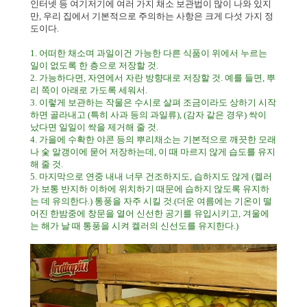
인터넷 등 여기저기에 여러 가지 채소 보관법이 많이 나와 있지
만
,
우리 집에서 기본적으로 주의하는 사항은 크게 다섯 가지 정
도이다.
1.
어떠한 채소며 과일이건 가능한 다른 식품이 위에서 누르는
일이 없도록 한 층으로 저장할 것
.
2.
가능하다면
,
자연에서 자란 방향대로 저장할 것
.
예를 들면
,
뿌
리 쪽이 아래로 가도록 세워서
.
3.
이렇게 보관하는 작물은 수시로 살펴 조금이라도 상하기 시작
하면 골라내고
(
특히 사과 등의 과일류
), (
감자 같은 경우
)
싹이
났다면 일일이 싹을 제거해 줄 것
.
4.
가을에 수확한 야콘 등의 뿌리채소는 기본적으로 깨끗한 모래
나 숯 알갱이에 묻어 저장하는데
,
이 때 마르지 않게 습도를 유지
해 줄 것.
5.
마지막으로 연중 내내 너무 건조하지도
,
습하지도 않게
(
켈러
가 보통 반지하 이하에 위치하기 때문에 습하지 않도록 유지하
는 데 유의한다
.)
통풍을 자주 시킬 것
.(
더운 여름에는 기온이 떨
어진 한밤중에 창문을 열어 신선한 공기를 유입시키고
,
겨울에
는 해가 날 때 통풍을 시켜 켈러의 신선도를 유지한다
.)