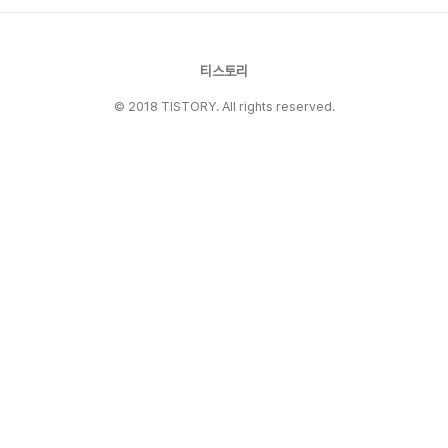
나라 독일.’ 꽤 오랫동안 품어 온 이런 환상이 깨진
건 2008년 라인란트팔츠 주에 있는 시골 마을 게
르바흐에 살면서부터이다. 빵집을 빼면 식료품을
살 만한 상점 하나..
티스토리
© 2018 TISTORY. All rights reserved.