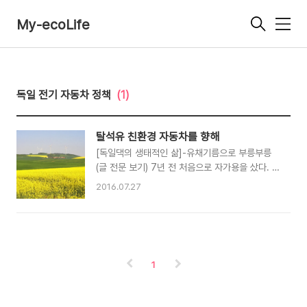
My-ecoLife
메
뉴
독일 전기 자동차 정책
(1)
탈석유 친환경 자동차를 향해
[독일댁의 생태적인 삶]-유채기름으로 부릉부릉
(글 전문 보기) 7년 전 처음으로 자가용을 샀다. 자
가발전한 전기로 오염 물질을 직접 배출하지 않는
2016.07.27
전기 자동차를 갖고 싶었지만, 당시 기술과 우리
예산으로는 꿈일 뿐이었다. 그래서 선택한 게 식물
성기름으로도 운행할 수 있는 중고 경유차! 구입할
때 이미 17만 5천 ㎞를 주행한 헌 차지만 유채기
름으로도 운행할 수 있을 정도로 튼튼하다. 글 _
1
사진 김미수 자가용을 부르는 ‘깡촌’의 교통 상황
‘대중교통 운행 시각이 비교적 정확하고 시골 구석
구석까지 잘 다녀 자가용 없이도 편히 살 수 있는