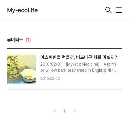
My-ecoLife
메
뉴
류머티스
(1)
아스피린을 먹을까, 버드나무 차를 마실까?
2010/02/01 - [My-ecoMedicine] - Aspirin
or willow bark tea? (read in English) 세기의
명약-아스피린의 전신인 버드나무 껍질 차 이야기
2010.02.02
크리스마스 연휴에 시댁에 온 후, 새해 첫 달이 넘
어가도록 아직도 집에 돌아가지 못하고 있다. 남편
무릎에 이상이 생겨 병원을 오가야 하는 상황이 되
었기 때문이다. 예전 직장에서 한 번 다쳤던 무릎
이 연초에 아무런 이유도 없이 갑자기 부어 올랐
1
다. 정밀 검사 결과로는 다행히 무릎에 크게 문제
가 있는 것은 아니고, 무릎 조직인 메니스쿠스(독
명: Meniskus)가 아주 미세한 정도 손상이 되어