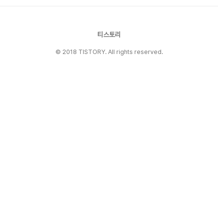
약간의 염증이 생긴 것 같다고 하였다. 특이하게
생긴 무릎 보호대 같은 것을 처방해 주고, 의사는
달리 약을 처방해 주진 ..
티스토리
© 2018 TISTORY. All rights reserved.