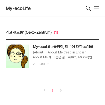
My-ecoLife
메
뉴
외코 젠트룸"(Oeko-Zentrum)
(1)
My-ecoLife 글쟁이, 미수에 대한 소개글
[About] - About Me (read in English)
About Me 제 이름은 김미수(Kim, MiSoo)입니
다. 저는 현재 독일 중서부에 위치한 아주 작은 마
2008.08.02
을 게르바흐(Gerbach)에, 동남부에 위치한 대학
도시 바이로이트(Bayreuth) 중동부에 위치한 할
레(Halle an der Saale : 잘레 강에 있는 할레.
독일 다른 주에도 할레라는 도시가 있기 때문에 구
분해서 이렇게 쓴답니다.)에 살고 있습니다. 이곳,
1
My-ecoLife에서 제 경험을 바탕으로 생태적인
삶, 삶의 방식에 대해 얘기하고 또 그 경험들을 다
른 이들과 함께 나누고자 블로그를 시작합니다. 저