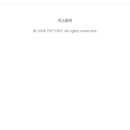
는 2001년 가을부터 생태적으로 살아가려고 노력
하고 있는데, 지금까지 제가 걸어온 '생태적인 삶
을 향한 발걸음'은 다..
티스토리
© 2018 TISTORY. All rights reserved.