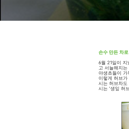
손수 만든 차로
6월 21일이
고 서늘해지는
야생초들이 가
이렇게 허브가 
시는 허브차도 
시는 '생잎 허