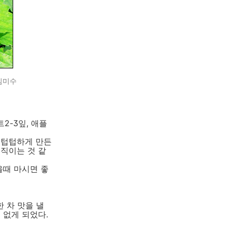
 김미수
트2-3잎, 애플
 텁텁하게 만든
움직이는 것 같
을때 마시면 좋
 차 맛을 낼
 없게 되었다.