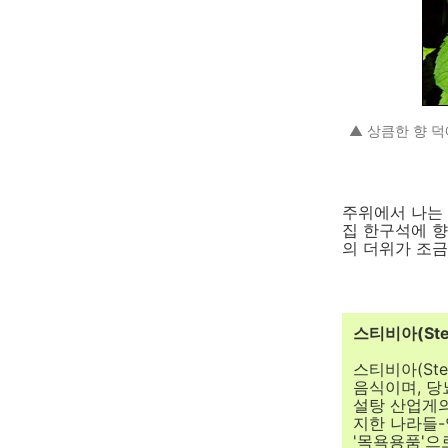
▲ 상큼한 향 
주위에서 나는 
집 한구석에 향
의 더위가 조금
스티비아(Ste
스티비아(Ste
음식이며, 당
설탕 산업게의
지한 나라들-
'목욕용품'으