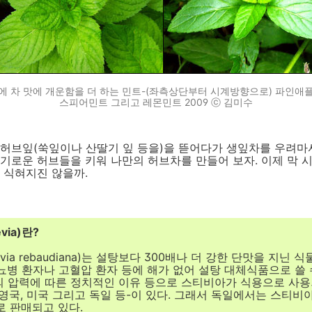
덕에 차 맛에 개운함을 더 하는 민트-(좌측상단부터 시계방향으로) 파인애플
스피어민트 그리고 레몬민트 2009 ⓒ 김미수
허브잎(쑥잎이나 산딸기 잎 등을)을 뜯어다가 생잎차를 우려마셔
기로운 허브들을 키워 나만의 허브차를 만들어 보자. 이제 막 
 식혀지진 않을까.
via)란?
via rebaudiana)는 설탕보다 300배나 더 강한 단맛을 지닌 
뇨병 환자나 고혈압 환자 등에 해가 없어 설탕 대체식품으로 쓸 
 압력에 따른 정치적인 이유 등으로 스티비아가 식용으로 사용
영국, 미국 그리고 독일 등-이 있다. 그래서 독일에서는 스티비
로 판매되고 있다.