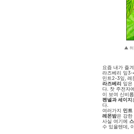
▲ 허
요즘 내가 즐겨
라즈베리 잎3-4
민트2-3잎, 레
라즈베리
잎은 
다. 찻 주전자
이 보여 신비롭
펜넬과 세이지
다.
여러가지
민트
레몬밤
은 강한
사실 여기에
스
수 있을텐데, 