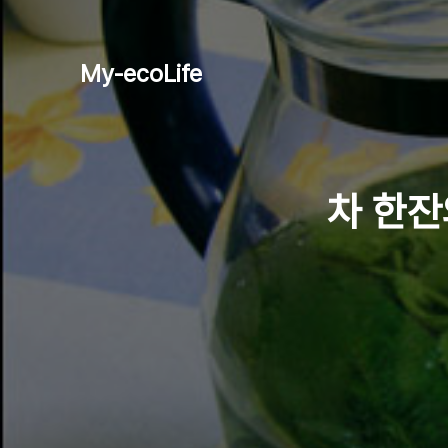
My-ecoLife
차 한잔