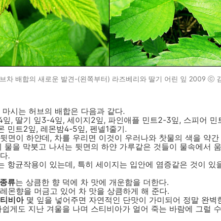
브차 배합의 새로운 발견-(왼쪽부터) 라즈베리와 딸기 어린 잎 2009 ⓒ
 마시는 허브의 배합은 다음과 같다.
잎, 딸기 잎3-4잎, 세이지2잎, 파인애플 민트2-3잎, 스피어 민
몬 민트2잎, 레몬밤4-5잎, 펜넬1줄기.
뒷면이 하얀데, 차를 우리면 이것이 우러나와 찻물의 색을 약간
에 물을 막붓고 나서는 뒷면의 하얀 가루같은 것들이 물속에서 
다.
는 항균작용이 있는데, 특히 세이지는 입안에 염증같은 것이 있
 종류
는 상큼한 향 덕에 차 맛에 개운함을 더한다.
 레몬향을 머금고 있어 차 맛을 상큼하게 해 준다.
티비아
몇 잎을 넣어주면 자연적인 단맛이 가미되어 정말 완벽한
아쉽게도 지난 겨울을 나며 스티비아가 얼어 죽는 바람에 그럴 수