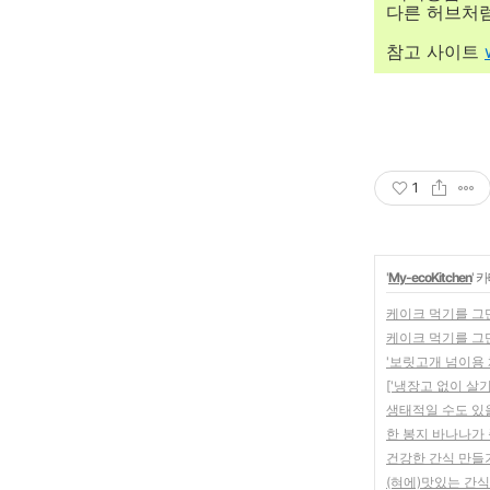
다른 허브처럼
참고 사이트
1
'
My-ecoKitchen
' 
케이크 먹기를 그만
케이크 먹기를 그만
'보릿고개 넘이용
['냉장고 없이 살기
생태적일 수도 있을
한 봉지 바나나가 
건강한 간식 만들
(혀에)맛있는 간식