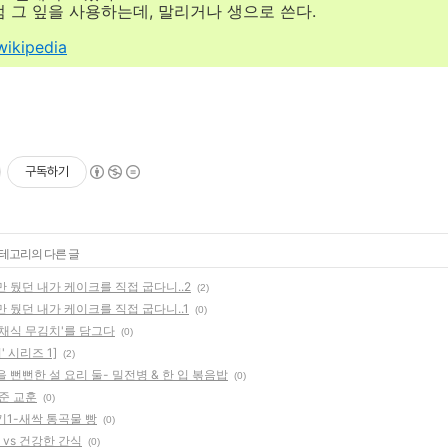
 그 잎을 사용하는데, 말리거나 생으로 쓴다.
wikipedia
구독하기
카테고리의 다른 글
 뒀던 내가 케이크를 직접 굽다니..2
(2)
 뒀던 내가 케이크를 직접 굽다니..1
(0)
 채식 무김치'를 담그다
(0)
' 시리즈 1]
(2)
 뻔뻔한 설 요리 둘- 밀전병 & 한 입 볶음밥
(0)
준 교훈
(0)
기1-새싹 통곡물 빵
(0)
 vs 건강한 간식
(0)