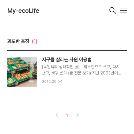
My-ecoLife
메
뉴
과도한 포장
(1)
지구를 살리는 자원 이용법
[독일댁의 생태적인 삶] - 최소한으로 쓰고, 다시
쓰고, 바꿔 쓴다 (글 전문 보기) 지난 2003년에서
2013년 사이 독일 포장쓰레기는 1천550t에서 1
2016.05.04
천710t으로 늘었다. 2013년 한 해 동안 한 명당
212.5kg의 포장쓰레기를 배출한 셈으로[각주:1],
독일 전체 쓰레기 배출량의 35%를 차지한다[각
주:2]. 그나마 독일 내 포장쓰레기의 물질적인 재
활용률은 71.8%이고, 소각되어 에너지원으로 쓰
1
이는 재이용률까지 포함한 총 재활용률은 97.6%
로 꽤 높은 편이다[각주:3]. 하지만 재활용에 드는
각종 에너지와 소각으로 사라지는 포장재 생산에