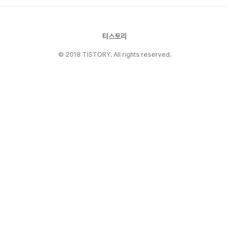
드는 자원을 생각하면 재활용이 근본적인 해결책
이 될 수는 없다. 재활용·재이용을 철저히 하는 동
시에 쓰레기 발생 자체를 줄이는 노력이 절실하다.
글 ..
티스토리
© 2018 TISTORY. All rights reserved.