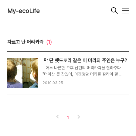
My-ecoLife
메
뉴
자르고 난 머리카락
(1)
막 딴 햇도토리 같은 이 머리의 주인은 누구?
- 어느 나른한 오후 남편의 머리카락을 잘라주다
"더이상 못 참겠어, 이젠정말 머리를 잘라야 할 것
같아. 머리가 기니까 더 빨리 지저분해지고, 더러
2010.03.25
움도더 잘 타는 것 같아. 머리 감는데, 샴푸랑 물도
더 드는 것 같고.." 이에 나는 '그래봤자, 짧은 컷트
머리인데, 무슨....... 뭐가 더 많이 든다는거
야...'라고속으로만 생각하며 비져 나오는 웃음을
참았다. "한국말에 야한 생각을 자주하면 머리가
1
빨리 자란다는 말이 있어." "뭐야? 그거 진짜야?"
"아니 그런 말이 있다고......." 그렇게 남편을 한바
탕 놀리고 생각해보니, 남편 머리를 자른지도 벌써