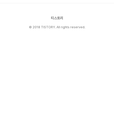
한달 반이 넘어간다. 곱슬이라 머리가 자란 것이
아주 도드라져 보이진 않지만, 옆머리와 뒷머리가
벌써 웃자라 별로 단정치 못해 보이기는 했다.
'그..
티스토리
© 2018 TISTORY. All rights reserved.