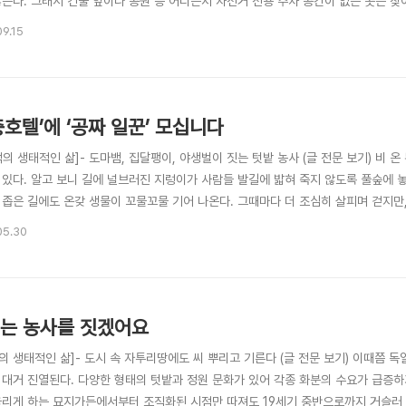
않는다. 그래서 건물 앞이나 공원 등 어디든지 자전거 전용 주차 공간이 없는 곳은 
교육이 체계적으로 이루어진다. 글 _ 사진 김미수 웬만한 수리는 직접 하며 용도에 
09.15
집에서 남편 학교나 일터까지 자전거로 이동할 만한 거리인지 보는 게 살 곳을 정하는 
충호텔’에 ‘공짜 일꾼’ 모십니다
의 생태적인 삶]- 도마뱀, 집달팽이, 야생벌이 짓는 텃밭 농사 (글 전문 보기) 비 온
 있다. 알고 보니 길에 널브러진 지렁이가 사람들 발길에 밟혀 죽지 않도록 풀숲에 놓
 좁은 길에도 온갖 생물이 꼬물꼬물 기어 나온다. 그때마다 더 조심히 살피며 걷지만,
밭의 소중한 일꾼들을 잃을 수는 없는데. 글 김미수 _ 사진 다니엘 피셔 자연멀칭으로
05.30
 고안한 쿠르트 크레치만은 생전에 완전한 ‘자연멀칭’(농작물이 자라고 있는 땅을 짚 
는 농사를 짓겠어요
의 생태적인 삶]- 도시 속 자투리땅에도 씨 뿌리고 기른다 (글 전문 보기) 이때쯤 
 대거 진열된다. 다양한 형태의 텃밭과 정원 문화가 있어 각종 화분의 수요가 급증
올리게 하는 묘지가든에서부터 조직화된 시점만 따져도 19세기 중반으로까지 거슬러 