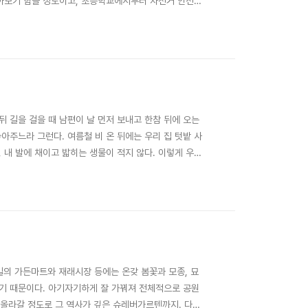
찾아보기 힘들 정도이고, 초등학교에서부터 자전거 안전과
따라 다양하게 지금까지 독일에 살면서 서너 번 이사했는
우선순위 조건이었다. 2009년부터 우리에..
 뒤 길을 걸을 때 남편이 날 먼저 보내고 한참 뒤에 오는
아주느라 그런다. 여름철 비 온 뒤에는 우리 집 텃밭 사
 내 발에 채이고 밟히는 생물이 적지 않다. 이렇게 우리
 짓는 평화의 농사독일 환경보호의 상징인 ‘자연보호 올
등 자연 재료로 덮는 일. 농작물..
독일의 가든마트와 재래시장 등에는 온갖 봄꽃과 모종, 묘
하기 때문이다. 아기자기하게 잘 가꿔져 전체적으로 공원
올라갈 정도로 그 역사가 깊은 슈레버가르텐까지. 다양