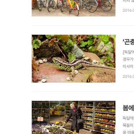
지지 
교통 
2016.
데, 
‘곤
[독일댁
경우가
이사이
집 텃
2016.
빼미’를
봄에
독일댁
목들이
을 떠